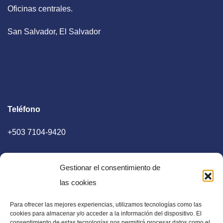
Oficinas centrales.
San Salvador, El Salvador
Teléfono
+503 7104-9420
Gestionar el consentimiento de
las cookies
Para ofrecer las mejores experiencias, utilizamos tecnologías como las
E-mail
cookies para almacenar y/o acceder a la información del dispositivo. El
consentimiento de estas tecnologías nos permitirá procesar datos como el