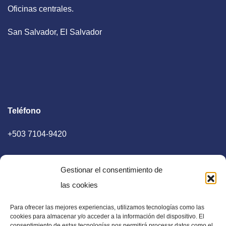
Oficinas centrales.
San Salvador, El Salvador
Teléfono
+503 7104-9420
Gestionar el consentimiento de
las cookies
Para ofrecer las mejores experiencias, utilizamos tecnologías como las
E-mail
cookies para almacenar y/o acceder a la información del dispositivo. El
consentimiento de estas tecnologías nos permitirá procesar datos como el