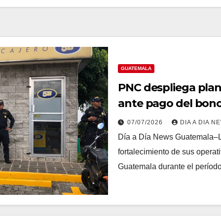
GUATEMALA
PNC despliega pla
ante pago del bono
07/07/2026
DIA A DIA N
Día a Día News Guatemala–La
fortalecimiento de sus operat
Guatemala durante el períod