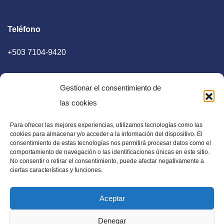
Teléfono
+503 7104-9420
Gestionar el consentimiento de
las cookies
Para ofrecer las mejores experiencias, utilizamos tecnologías como las
E-mail
cookies para almacenar y/o acceder a la información del dispositivo. El
consentimiento de estas tecnologías nos permitirá procesar datos como el
diaadia.redaccion@gmail.com
comportamiento de navegación o las identificaciones únicas en este sitio.
No consentir o retirar el consentimiento, puede afectar negativamente a
ciertas características y funciones.
Aceptar
Periódico Digital en El Salvador, Centroamérica y Estados
Denegar