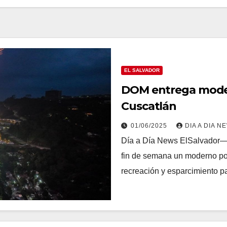
EL SALVADOR
DOM entrega moder
Cuscatlán
01/06/2025
DIA A DIA N
Día a Día News ElSalvador—L
fin de semana un moderno po
recreación y esparcimiento p