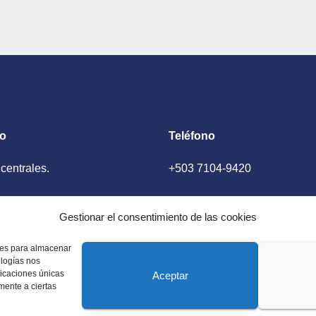
to
Teléfono
 centrales.
+503 7104-9420
ador, El Salvador
Gestionar el consentimiento de las cookies
kies para almacenar
ologías nos
ficaciones únicas
Aceptar
amente a ciertas
 Estados Unidos. Amplia