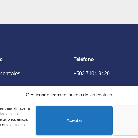
to
Teléfono
 centrales.
+503 7104-9420
ador, El Salvador
Gestionar el consentimiento de las cookies
kies para almacenar
ologías nos
ficaciones únicas
Aceptar
amente a ciertas
 Estados Unidos. Amplia