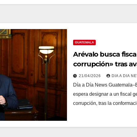
GUATEMALA
Arévalo busca fisca
corrupción» tras a
21/04/2026
DIA A DIA N
Día a Día News Guatemala–El
espera designar a un fiscal g
corrupción, tras la conformac