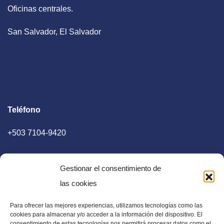
Oficinas centrales.
San Salvador, El Salvador
Teléfono
+503 7104-9420
Gestionar el consentimiento de
las cookies
Para ofrecer las mejores experiencias, utilizamos tecnologías como las
E-mail
cookies para almacenar y/o acceder a la información del dispositivo. El
consentimiento de estas tecnologías nos permitirá procesar datos como el