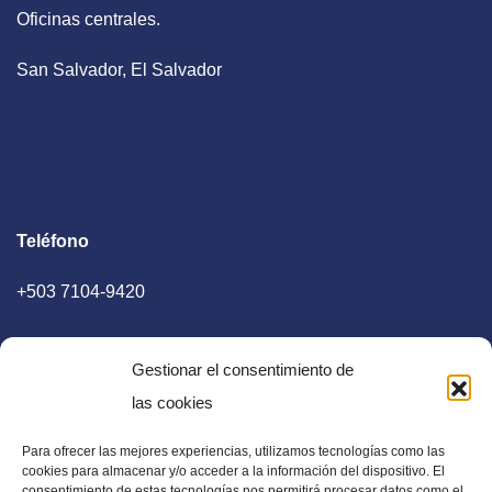
Oficinas centrales.
San Salvador, El Salvador
Teléfono
+503 7104-9420
Gestionar el consentimiento de
las cookies
Para ofrecer las mejores experiencias, utilizamos tecnologías como las
E-mail
cookies para almacenar y/o acceder a la información del dispositivo. El
consentimiento de estas tecnologías nos permitirá procesar datos como el