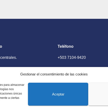
to
Teléfono
 centrales.
+503 7104-9420
ador, El Salvador
Gestionar el consentimiento de las cookies
kies para almacenar
ologías nos
ficaciones únicas
Aceptar
amente a ciertas
 Estados Unidos. Amplia