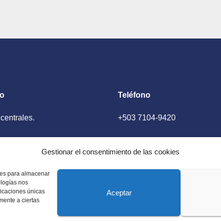
to
Teléfono
 centrales.
+503 7104-9420
ador, El Salvador
Gestionar el consentimiento de las cookies
kies para almacenar
ologías nos
ficaciones únicas
Aceptar
amente a ciertas
 Estados Unidos. Amplia