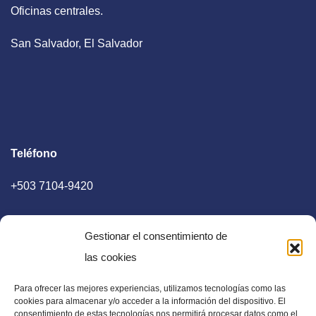
Oficinas centrales.
San Salvador, El Salvador
Teléfono
+503 7104-9420
Gestionar el consentimiento de
las cookies
Para ofrecer las mejores experiencias, utilizamos tecnologías como las
E-mail
cookies para almacenar y/o acceder a la información del dispositivo. El
consentimiento de estas tecnologías nos permitirá procesar datos como el