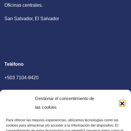
Oficinas centrales.
San Salvador, El Salvador
Teléfono
+503 7104-9420
Gestionar el consentimiento de
las cookies
Para ofrecer las mejores experiencias, utilizamos tecnologías como las
E-mail
cookies para almacenar y/o acceder a la información del dispositivo. El
consentimiento de estas tecnologías nos permitirá procesar datos como el