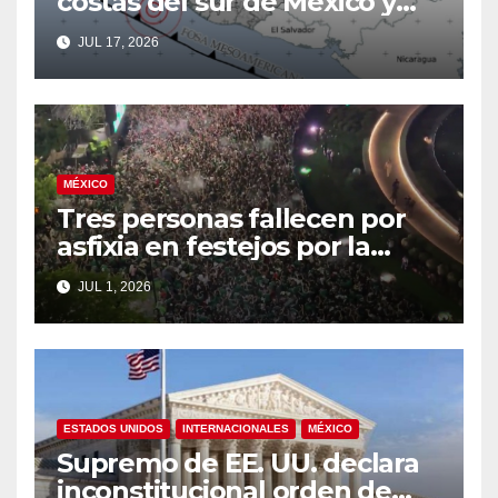
costas del sur de México y
Guatemala tras terremoto de
JUL 17, 2026
magnitud 7.4
MÉXICO
Tres personas fallecen por
asfixia en festejos por la
clasificación de México a
JUL 1, 2026
octavos
ESTADOS UNIDOS
INTERNACIONALES
MÉXICO
Supremo de EE. UU. declara
inconstitucional orden de