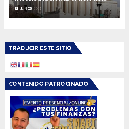
Trump sobre ciudadanía por
JUN 30, 2026
nacimiento
TRADUCIR ESTE SITIO
CONTENIDO PATROCINADO