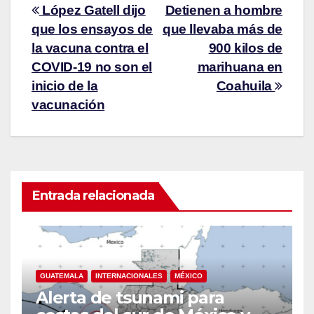
López Gatell dijo
Detienen a hombre
que los ensayos de
que llevaba más de
la vacuna contra el
900 kilos de
COVID-19 no son el
marihuana en
inicio de la
Coahuila
vacunación
Entrada relacionada
GUATEMALA
INTERNACIONALES
MÉXICO
Alerta de tsunami para