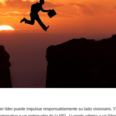
er líder puede impulsar responsablemente su lado visionario. Y
orporativo o un entrenador de la NFL, la gente admira a un líder