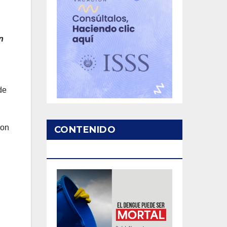
n
de
con
CONTENIDO
PATROCINADO