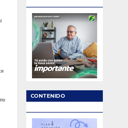
PATROCINADO
l
ce
CONTENIDO
rio
PATROCINADO