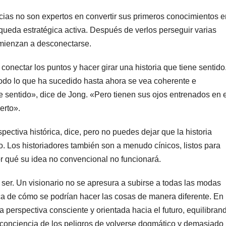
ncias no son expertos en convertir sus primeros conocimientos e
squeda estratégica activa. Después de verlos perseguir varias
omienzan a desconectarse.
 conectar los puntos y hacer girar una historia que tiene sentido
todo lo que ha sucedido hasta ahora se vea coherente e
e sentido», dice de Jong. «Pero tienen sus ojos entrenados en e
erto».
pectiva histórica, dice, pero no puedes dejar que la historia
ro. Los historiadores también son a menudo cínicos, listos para
r qué su idea no convencional no funcionará.
r ser. Un visionario no se apresura a subirse a todas las modas
ca de cómo se podrían hacer las cosas de manera diferente. En
a perspectiva consciente y orientada hacia el futuro, equilibran
 conciencia de los peligros de volverse dogmático y demasiado