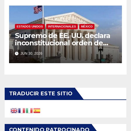
ESTADOS UNIDOS
INTERNACIONALES
MÉXICO
Supremo de EE. UU. declara
inconstitucional orden de
Trump sobre ciudadanía por
JUN 30, 2026
nacimiento
TRADUCIR ESTE SITIO
CONTENIDO PATROCINADO