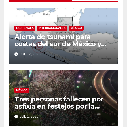
GUATEMALA
INTERNACIONALES
MÉXICO
Alerta de tsunami para
costas del sur de México y
Guatemala tras terremoto de
JUL 17, 2026
magnitud 7.4
MÉXICO
Tres personas fallecen por
asfixia en festejos por la
clasificación de México a
JUL 1, 2026
octavos