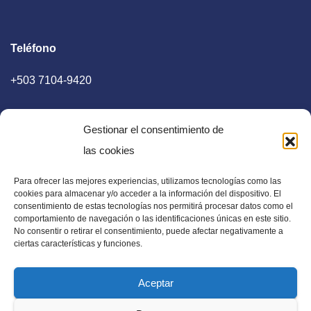
Teléfono
+503 7104-9420
Gestionar el consentimiento de
las cookies
Para ofrecer las mejores experiencias, utilizamos tecnologías como las
E-mail
cookies para almacenar y/o acceder a la información del dispositivo. El
consentimiento de estas tecnologías nos permitirá procesar datos como el
diaadia.redaccion@gmail.com
comportamiento de navegación o las identificaciones únicas en este sitio.
No consentir o retirar el consentimiento, puede afectar negativamente a
ciertas características y funciones.
Aceptar
Periódico Digital en El Salvador, Centroamérica y Estados