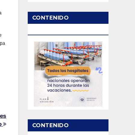
a
CONTENIDO
PATROCINADO
e
epa
res
o
CONTENIDO