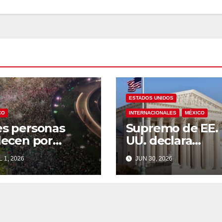
ESTADOS UNIDOS
CO
INTERNACIONALES
MÉXICO
es personas
Supremo de EE.
lecen por
UU. declara
ixia en festejos
inconstitucional
 1, 2026
JUN 30, 2026
 la clasificación
orden de Trump
 México a
sobre ciudadaní
tavos
por nacimiento