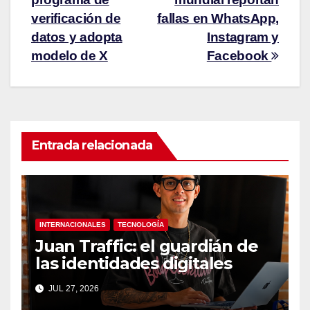
verificación de
fallas en WhatsApp,
datos y adopta
Instagram y
modelo de X
Facebook
Entrada relacionada
INTERNACIONALES
TECNOLOGÍA
Juan Traffic: el guardián de
las identidades digitales
JUL 27, 2026