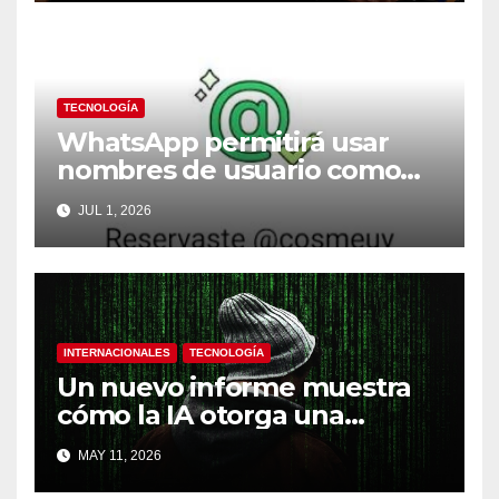
TECNOLOGÍA
WhatsApp permitirá usar
nombres de usuario como
contacto
JUL 1, 2026
INTERNACIONALES
TECNOLOGÍA
Un nuevo informe muestra
cómo la IA otorga una
ventaja competitiva a la
MAY 11, 2026
ciberseguridad