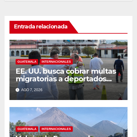
Entrada relacionada
GUATEMALA
INTERNACIONALES
EE. UU. busca cobrar multas
migratorias a deportados
que viven en Guatemala,
AGO 7, 2026
México y Honduras
GUATEMALA
INTERNACIONALES