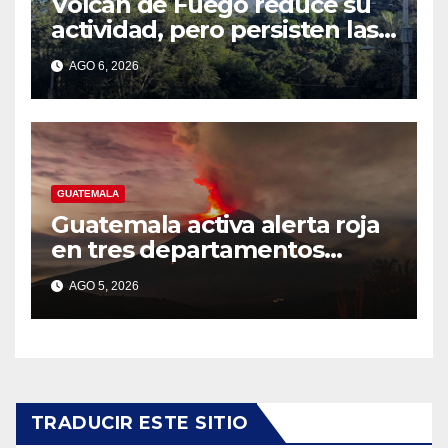
Volcán de Fuego reduce su
actividad, pero persisten las
alertas
AGO 6, 2026
GUATEMALA
Guatemala activa alerta roja
en tres departamentos
cercanos al volcán de Fuego
AGO 5, 2026
TRADUCIR ESTE SITIO