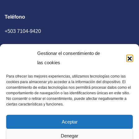
Teléfono
+503 7104-9420
Gestionar el consentimiento de
las cookies
Para ofrecer las mejores experiencias, utilizamos tecnologías como las
E-mail
cookies para almacenar y/o acceder a la información del dispositivo. El
consentimiento de estas tecnologías nos permitirá procesar datos como el
diaadia.redaccion@gmail.com
comportamiento de navegación o las identificaciones únicas en este sitio.
No consentir o retirar el consentimiento, puede afectar negativamente a
ciertas características y funciones.
Aceptar
Periódico Digital en El Salvador, Centroamérica y Estados
Denegar