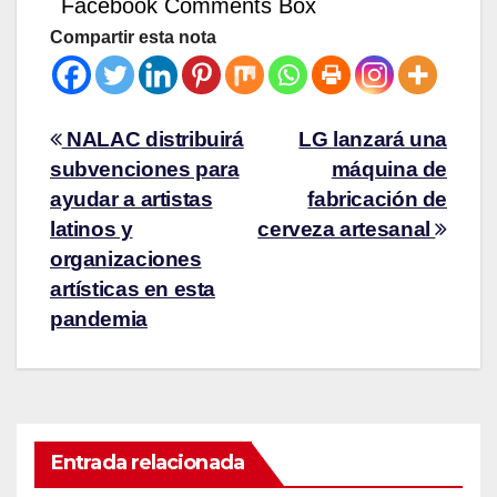
Facebook Comments Box
Compartir esta nota
NALAC distribuirá
LG lanzará una
subvenciones para
máquina de
ayudar a artistas
fabricación de
latinos y
cerveza artesanal
organizaciones
artísticas en esta
pandemia
Entrada relacionada