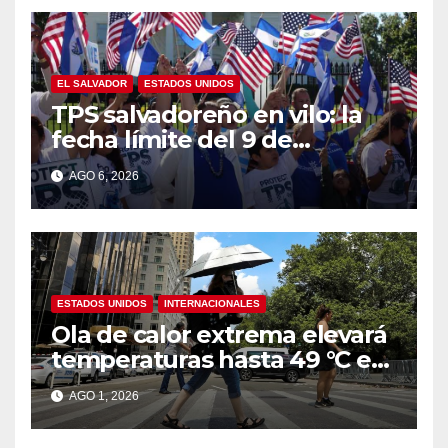
EL SALVADOR
ESTADOS UNIDOS
TPS salvadoreño en vilo: la
fecha límite del 9 de
septiembre se acerca sin
AGO 6, 2026
respuesta de Washington
ESTADOS UNIDOS
INTERNACIONALES
Ola de calor extrema elevará
temperaturas hasta 49 °C en
amplias zonas de Estados
AGO 1, 2026
Unidos