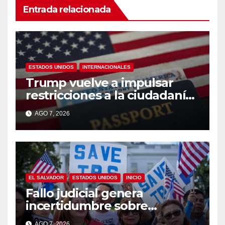
Entrada relacionada
ESTADOS UNIDOS
INTERNACIONALES
Trump vuelve a impulsar
restricciones a la ciudadanía
por nacimiento
AGO 7, 2026
EL SALVADOR
ESTADOS UNIDOS
INICIO
Fallo judicial genera
incertidumbre sobre
permisos de trabajo de
AGO 7, 2026