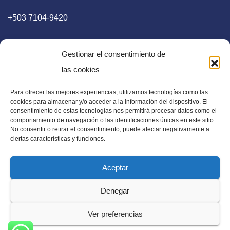
+503 7104-9420
Gestionar el consentimiento de
las cookies
Para ofrecer las mejores experiencias, utilizamos tecnologías como las
E-mail
cookies para almacenar y/o acceder a la información del dispositivo. El
consentimiento de estas tecnologías nos permitirá procesar datos como el
diaadia.redaccion@gmail.com
comportamiento de navegación o las identificaciones únicas en este sitio.
No consentir o retirar el consentimiento, puede afectar negativamente a
ciertas características y funciones.
Aceptar
Periódico Digital en El Salvador, Centroamérica y Estados
Denegar
Unidos. Amplia información verídica.
Ver preferencias