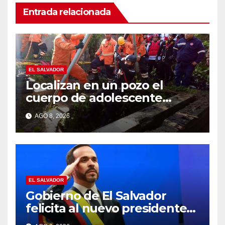
Entrada relacionada
EL SALVADOR
Localizan en un pozo el
cuerpo de adolescente
desaparecido en Santa Ana
AGO 8, 2026
EL SALVADOR
Gobierno de El Salvador
felicita al nuevo presidente
de Colombia Abelardo de la