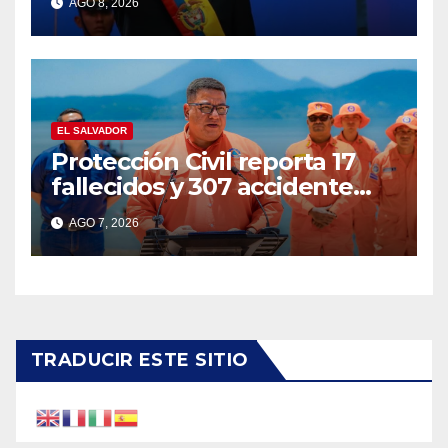
AGO 8, 2026
Espriella
EL SALVADOR
Protección Civil reporta 17
fallecidos y 307 accidente
durante vacaciones
AGO 7, 2026
agostinas
TRADUCIR ESTE SITIO