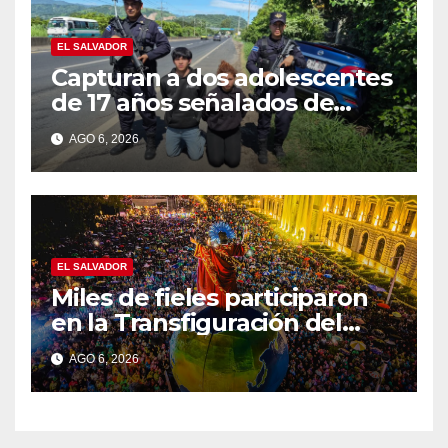
EL SALVADOR
Capturan a dos adolescentes
de 17 años señalados de
intentar formar una pandilla
AGO 6, 2026
en Lourdes
EL SALVADOR
Miles de fieles participaron
en la Transfiguración del
Divino Salvador del Mundo
AGO 6, 2026