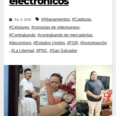
electrónicos
#Allanamientos
,
#Capturas
,
JUL 8, 2026
#Celulares
,
#consolas de videojuegos
,
#Contrabando
,
#contrabando de mercaderías
,
#decomisos
,
#Estados Unidos
,
#FGR
,
#Investigación
,
#La Libertad
,
#PNC
,
#San Salvador