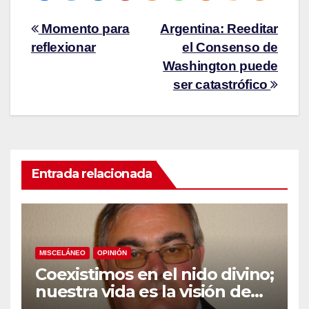
Momento para
Argentina: Reeditar
reflexionar
el Consenso de
Washington puede
ser catastrófico
Entrada relacionada
MISCELÁNEO
OPINIÓN
Coexistimos en el nido divino;
nuestra vida es la visión de
Dios