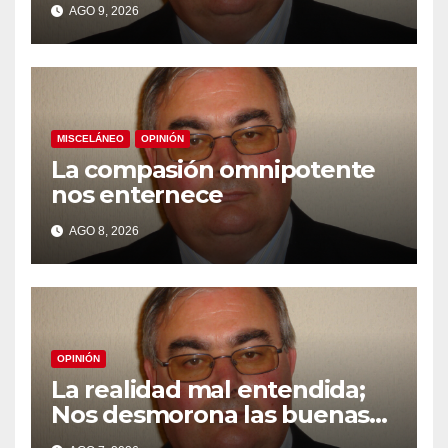
AGO 9, 2026
MISCELÁNEO
OPINIÓN
La compasión omnipotente
nos enternece
AGO 8, 2026
OPINIÓN
La realidad mal entendida;
Nos desmorona las buenas
intensiones