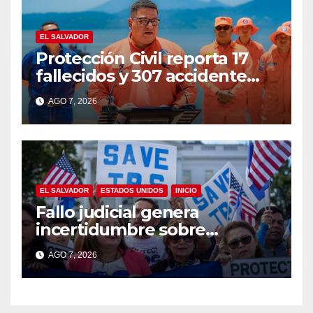
EL SALVADOR
Protección Civil reporta 17
fallecidos y 307 accidente
durante vacaciones
AGO 7, 2026
agostinas
EL SALVADOR
ESTADOS UNIDOS
INICIO
Fallo judicial genera
incertidumbre sobre
permisos de trabajo de
AGO 7, 2026
salvadoreños con TPS