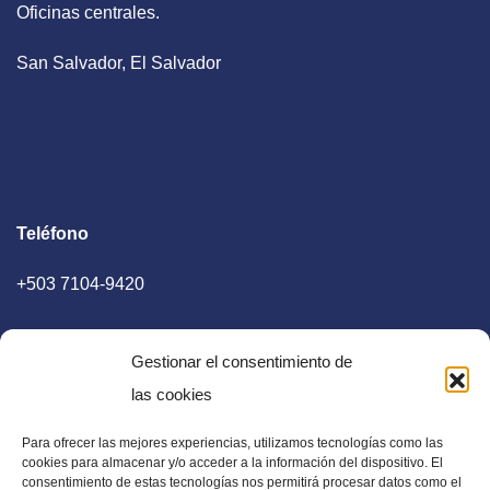
Oficinas centrales.
San Salvador, El Salvador
Teléfono
+503 7104-9420
Gestionar el consentimiento de
las cookies
Para ofrecer las mejores experiencias, utilizamos tecnologías como las
E-mail
cookies para almacenar y/o acceder a la información del dispositivo. El
consentimiento de estas tecnologías nos permitirá procesar datos como el
diaadia.redaccion@gmail.com