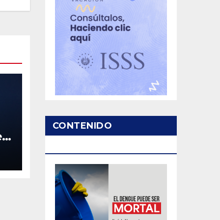
CONTENIDO
 5
PATROCINADO
da