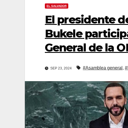
EL SALVADOR
El presidente d
Bukele particip
General de la 
#Asamblea general
,
#
SEP 23, 2024