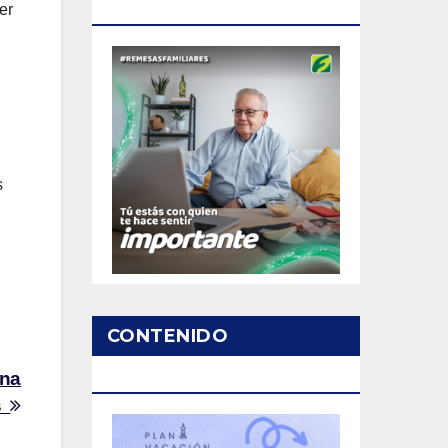
PATROCINADO
er
s
CONTENIDO
PATROCINADO
una
os