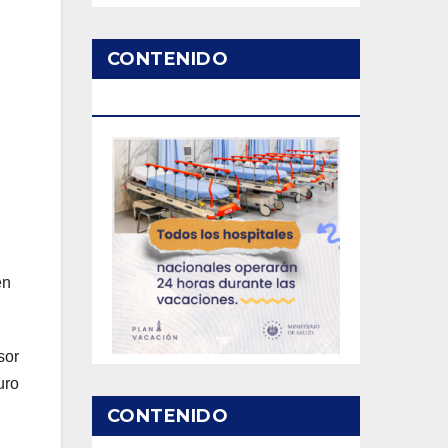
CONTENIDO
PATROCINADO
en
sor
uro
CONTENIDO