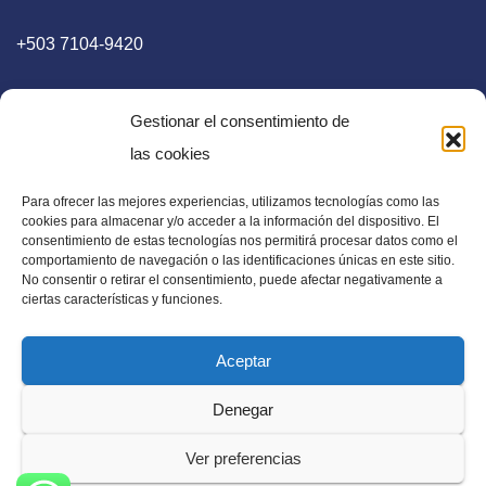
+503 7104-9420
Gestionar el consentimiento de
las cookies
Para ofrecer las mejores experiencias, utilizamos tecnologías como las
E-mail
cookies para almacenar y/o acceder a la información del dispositivo. El
consentimiento de estas tecnologías nos permitirá procesar datos como el
diaadia.redaccion@gmail.com
comportamiento de navegación o las identificaciones únicas en este sitio.
No consentir o retirar el consentimiento, puede afectar negativamente a
ciertas características y funciones.
Aceptar
Periódico Digital en El Salvador, Centroamérica y Estados
Denegar
Unidos. Amplia información verídica.
Ver preferencias