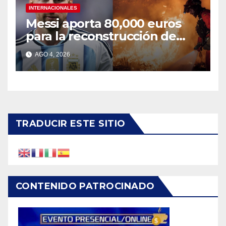
INTERNACIONALES
Messi aporta 80,000 euros
para la reconstrucción de
zonas afectadas por incendio
AGO 4, 2026
en Madrid
TRADUCIR ESTE SITIO
CONTENIDO PATROCINADO