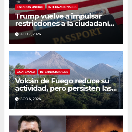
ESTADOS UNIDOS
INTERNACIONALES
Trump vuelve a impulsar
restricciones a la ciudadanía
por nacimiento
AGO 7, 2026
GUATEMALA
INTERNACIONALES
Volcán de Fuego reduce su
actividad, pero persisten las
alertas
AGO 6, 2026