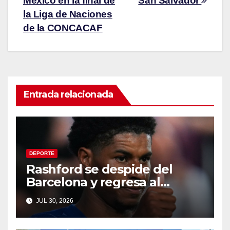
México en la final de
San Salvador
la Liga de Naciones
de la CONCACAF
Entrada relacionada
DEPORTE
Rashford se despide del
Barcelona y regresa al
Manchester United
JUL 30, 2026