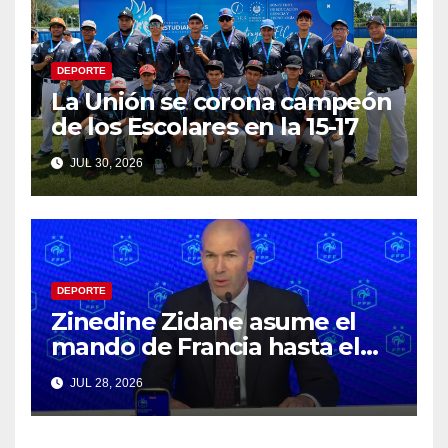
DEPORTE
La Unión se corona campeón
de los Escolares en la 15-17
JUL 30, 2026
DEPORTE
Zinedine Zidane asume el
mando de Francia hasta el
Mundial 2030
JUL 28, 2026