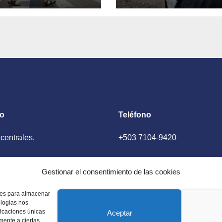
plias zonas de
familias
tados Unidos
temporales para
perros grandes 
el Día Nacional 
Perro Mestizo
to
Teléfono
 centrales.
+503 7104-9420
ador, El Salvador
Gestionar el consentimiento de las cookies
kies para almacenar
ologías nos
ficaciones únicas
Aceptar
amente a ciertas