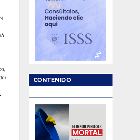
el
rá
co,
der
CONTENIDO
PATROCINADO
s