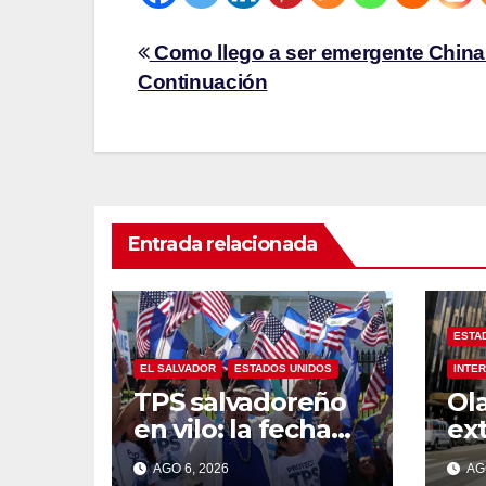
Como llego a ser emergente China
Continuación
Entrada relacionada
ESTA
EL SALVADOR
ESTADOS UNIDOS
INTE
TPS salvadoreño
Ola
en vilo: la fecha
ex
límite del 9 de
te
AGO 6, 2026
AGO
septiembre se
ha