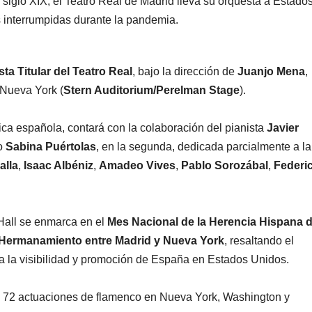
 siglo XIX, el Teatro Real de Madrid lleva su orquesta a Estado
s interrumpidas durante la pandemia.
ta Titular del Teatro Real
, bajo la dirección de
Juanjo Mena
,
Nueva York (
Stern Auditorium/Perelman Stage
).
ica española, contará con la colaboración del pianista
Javier
no
Sabina Puértolas
, en la segunda, dedicada parcialmente a la
alla
,
Isaac Albéniz
,
Amadeo Vives
,
Pablo Sorozábal
,
Federi
 Hall se enmarca en el
Mes Nacional de la Herencia Hispana 
l Hermanamiento entre Madrid y Nueva York
, resaltando el
para la visibilidad y promoción de España en Estados Unidos.
e 72 actuaciones de flamenco en Nueva York, Washington y