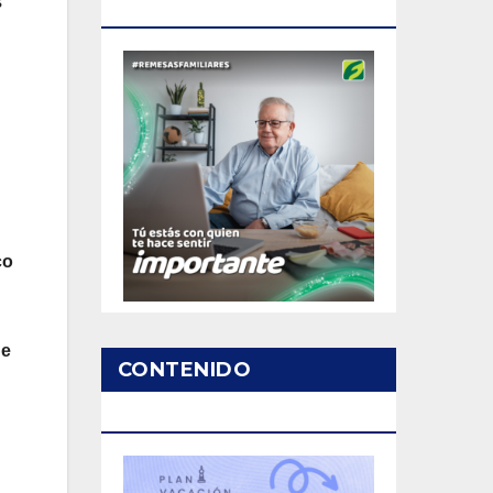
s
PATROCINADO
co
de
CONTENIDO
PATROCINADO