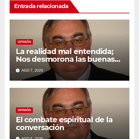
Entrada relacionada
OPINIÓN
La realidad mal entendida;
Nos desmorona las buenas
intensiones
AGO 7, 2026
OPINIÓN
El combate espiritual de la
conversación
AGO 6, 2026