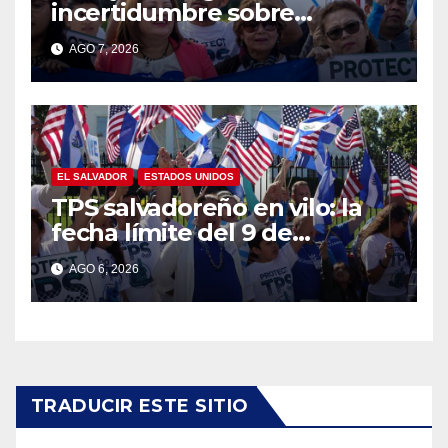
incertidumbre sobre
permisos de trabajo de
AGO 7, 2026
salvadoreños con TPS
EL SALVADOR
ESTADOS UNIDOS
TPS salvadoreño en vilo: la
fecha límite del 9 de
septiembre se acerca sin
AGO 6, 2026
respuesta de Washington
TRADUCIR ESTE SITIO