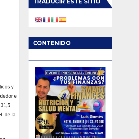
TRADUCIR ESTE SITIO
CONTENIDO
PATROCINADO
icos y
ndedor e
 31,5
l, de la