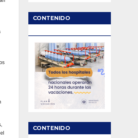
ean
CONTENIDO
PATROCINADO
a
dos
n
,
CONTENIDO
el