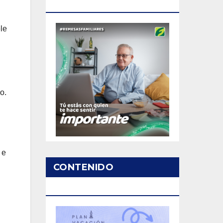
PATROCINADO
le
o.
 e
CONTENIDO
PATROCINADO