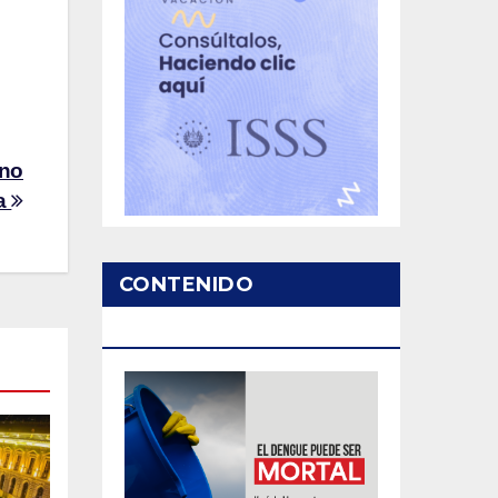
rno
ta
CONTENIDO
PATROCINADO