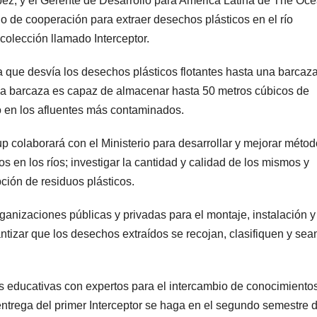
ez, y el Gerente de Desarrollo para América Latina de The Oc
 de cooperación para extraer desechos plásticos en el río
olección llamado Interceptor.
 que desvía los desechos plásticos flotantes hasta una barcaz
 La barcaza es capaz de almacenar hasta 50 metros cúbicos de
o en los afluentes más contaminados.
 colaborará con el Ministerio para desarrollar y mejorar méto
 en los ríos; investigar la cantidad y calidad de los mismos y
ción de residuos plásticos.
rganizaciones públicas y privadas para el montaje, instalación y
ntizar que los desechos extraídos se recojan, clasifiquen y sea
as educativas con expertos para el intercambio de conocimientos
entrega del primer Interceptor se haga en el segundo semestre d