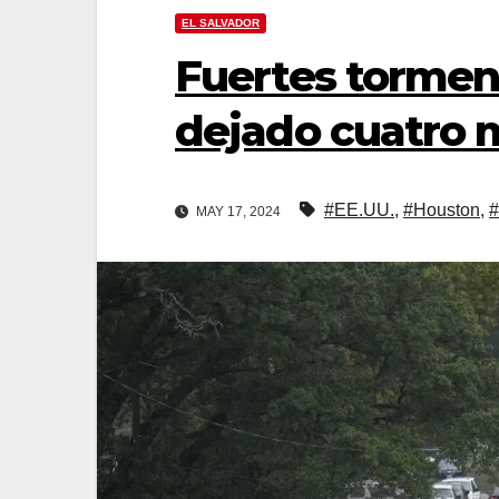
EL SALVADOR
Fuertes tormen
dejado cuatro
#EE.UU.
,
#Houston
,
#
MAY 17, 2024