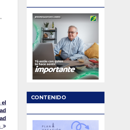
PATROCINADO
,
CONTENIDO
 el
PATROCINADO
dad
dad
ón