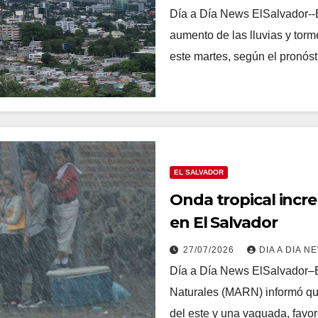
Día a Día News ElSalvador--E
aumento de las lluvias y torm
este martes, según el pronós
EL SALVADOR
Onda tropical incre
en El Salvador
27/07/2026
DIA A DIA N
Día a Día News ElSalvador–E
Naturales (MARN) informó que
del este y una vaguada, fav