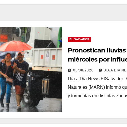
EL SALVADOR
Pronostican lluvias
miércoles por influ
05/08/2026
DIA A DIA N
Día a Día News ElSalvador–E
Naturales (MARN) informó que
y tormentas en distintas zon