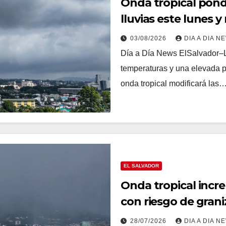
Onda tropical pondr
lluvias este lunes 
03/08/2026
DIA A DIA N
Día a Día News ElSalvador–L
temperaturas y una elevada p
onda tropical modificará las
EL SALVADOR
Onda tropical incre
con riesgo de gran
28/07/2026
DIA A DIA N