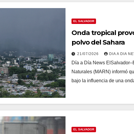
EL SALVADOR
Onda tropical provo
polvo del Sahara
21/07/2026
DIA A DIA N
Día a Día News ElSalvador–E
Naturales (MARN) informó que 
bajo la influencia de una ond
EL SALVADOR