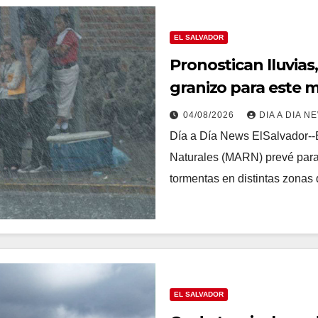
EL SALVADOR
Pronostican lluvias
granizo para este 
04/08/2026
DIA A DIA N
Día a Día News ElSalvador--
Naturales (MARN) prevé para 
tormentas en distintas zonas
EL SALVADOR