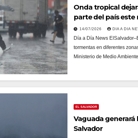
Onda tropical dejar
parte del país este
14/07/2026
DIA A DIA N
Día a Día News ElSalvador–El
tormentas en diferentes zonas
Ministerio de Medio Ambient
EL SALVADOR
Vaguada generará l
Salvador