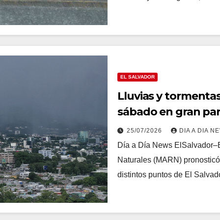
EL SALVADOR
Lluvias y tormentas
sábado en gran par
25/07/2026
DIA A DIA N
Día a Día News ElSalvador–E
Naturales (MARN) pronosticó 
distintos puntos de El Salva