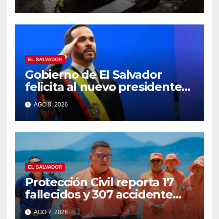
EL SALVADOR
Gobierno de El Salvador
felicita al nuevo presidente
de Colombia Abelardo de la
AGO 8, 2026
Espriella
EL SALVADOR
Protección Civil reporta 17
fallecidos y 307 accidente
durante vacaciones
AGO 7, 2026
agostinas