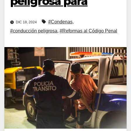
peligrosa para
#Condenas
,
DIC 18, 2024
#conducción peligrosa
,
#Reformas al Código Penal