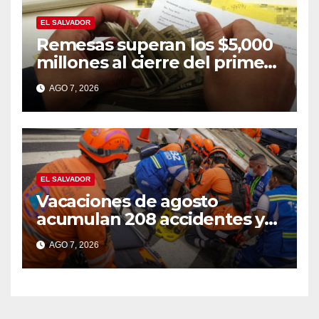
EL SALVADOR
Remesas superan los $5,000
millones al cierre del primer
semestre de 2026
AGO 7, 2026
EL SALVADOR
Vacaciones de agosto
acumulan 208 accidentes y
12 fallecidos
AGO 7, 2026