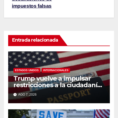
impuestos falsas
Entrada relacionada
ESTADOS UNIDOS
INTERNACIONALES
Trump vuelve a impulsar
restricciones a la ciudadanía
por nacimiento
AGO 7, 2026