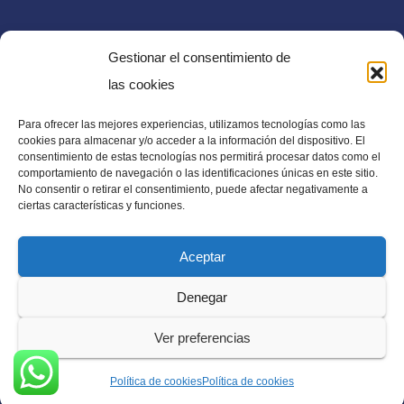
Gestionar el consentimiento de
las cookies
Para ofrecer las mejores experiencias, utilizamos tecnologías como las
E-mail
cookies para almacenar y/o acceder a la información del dispositivo. El
consentimiento de estas tecnologías nos permitirá procesar datos como el
diaadia.redaccion@gmail.com
comportamiento de navegación o las identificaciones únicas en este sitio.
No consentir o retirar el consentimiento, puede afectar negativamente a
ciertas características y funciones.
Aceptar
Periódico Digital en El Salvador, Centroamérica y Estados
Denegar
Unidos. Amplia información verídica.
Ver preferencias
Política de cookies
Política de cookies