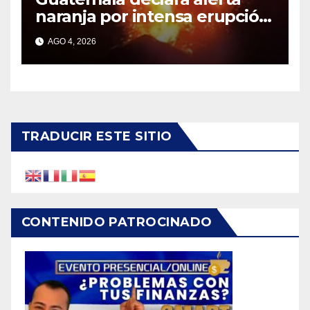
naranja por intensa erupción
del volcán de Fuego
AGO 4, 2026
TRADUCIR ESTE SITIO
CONTENIDO PATROCINADO