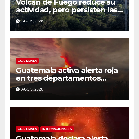
Volcán de Fuego reduce su
actividad, pero persisten las
alertas
AGO 6, 2026
GUATEMALA
Guatemala activa alerta roja
en tres departamentos
cercanos al volcán de Fuego
AGO 5, 2026
GUATEMALA
INTERNACIONALES
Guatemala declara alerta