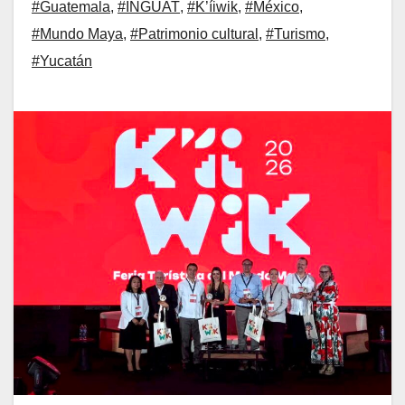
#Guatemala
,
#INGUAT
,
#K’íiwik
,
#México
,
#Mundo Maya
,
#Patrimonio cultural
,
#Turismo
,
#Yucatán