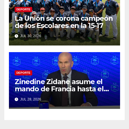
DEPORTE
La Unión se corona campeón
de los Escolares en la 15-17
JUL 30, 2026
DEPORTE
Zinedine Zidane asume el
mando de Francia hasta el
Mundial 2030
JUL 28, 2026