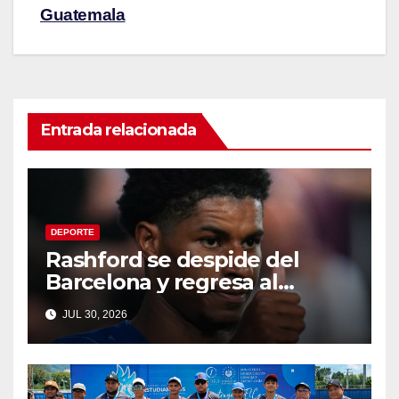
Guatemala
Entrada relacionada
DEPORTE
Rashford se despide del
Barcelona y regresa al
Manchester United
JUL 30, 2026