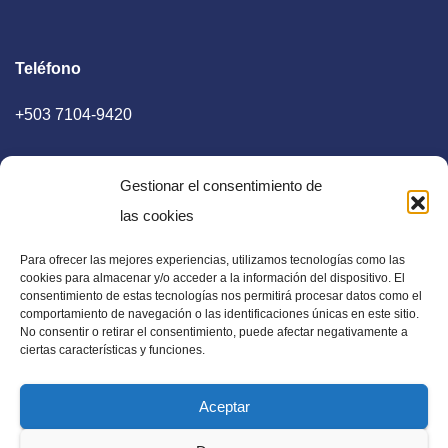
Teléfono
+503 7104-9420
Gestionar el consentimiento de
las cookies
Para ofrecer las mejores experiencias, utilizamos tecnologías como las
E-mail
cookies para almacenar y/o acceder a la información del dispositivo. El
consentimiento de estas tecnologías nos permitirá procesar datos como el
diaadia.redaccion@gmail.com
comportamiento de navegación o las identificaciones únicas en este sitio.
No consentir o retirar el consentimiento, puede afectar negativamente a
ciertas características y funciones.
Aceptar
Periódico Digital en El Salvador, Centroamérica y Estados