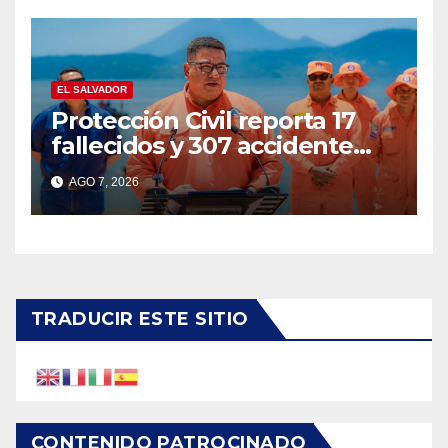
EL SALVADOR
Protección Civil reporta 17
fallecidos y 307 accidente
durante vacaciones
AGO 7, 2026
agostinas
TRADUCIR ESTE SITIO
CONTENIDO PATROCINADO