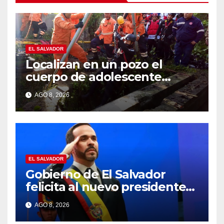
EL SALVADOR
Localizan en un pozo el
cuerpo de adolescente
desaparecido en Santa Ana
AGO 8, 2026
EL SALVADOR
Gobierno de El Salvador
felicita al nuevo presidente
de Colombia Abelardo de la
AGO 8, 2026
Espriella