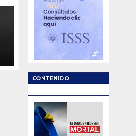
CONTENIDO
en
del
PATROCINADO