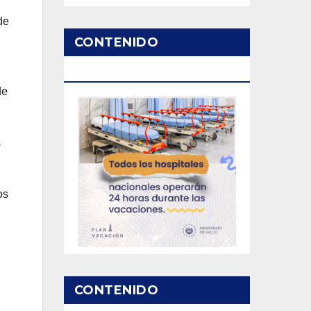
de
CONTENIDO
PATROCINADO
de
s
os
CONTENIDO