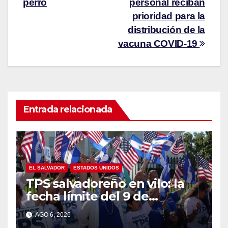
perro
personal reciban
prioridad para la
distribución de la
vacuna COVID-19
Entrada relacionada
EL SALVADOR
ESTADOS UNIDOS
TPS salvadoreño en vilo: la
fecha límite del 9 de
septiembre se acerca sin
AGO 6, 2026
respuesta de Washington