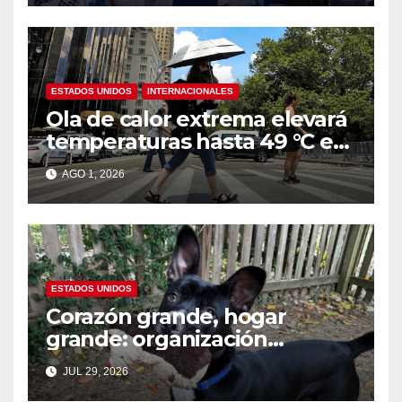
ESTADOS UNIDOS
INTERNACIONALES
Ola de calor extrema elevará
temperaturas hasta 49 °C en
amplias zonas de Estados
AGO 1, 2026
Unidos
ESTADOS UNIDOS
Corazón grande, hogar
grande: organización
nacional busca familias
JUL 29, 2026
temporales para perros