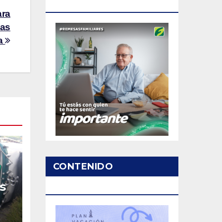
PATROCINADO
ara
ias
ta
CONTENIDO
s
PATROCINADO