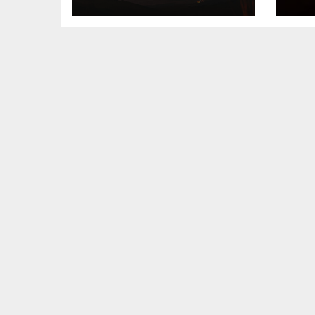
cercanos al volcán
in
de Fuego
de
Fu