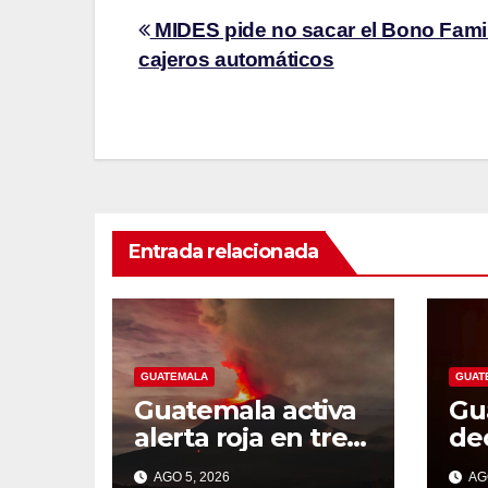
MIDES pide no sacar el Bono Famil
cajeros automáticos
Entrada relacionada
GUATEMALA
GUAT
Guatemala activa
Gu
alerta roja en tres
dec
departamentos
na
AGO 5, 2026
AGO