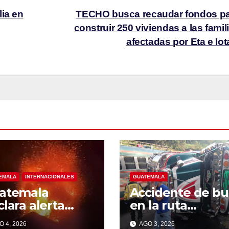
ia en
TECHO busca recaudar fondos p
construir 250 viviendas a las famil
afectadas por Eta e Io
EMALA
INTERNACIONALES
GUATEMALA
atemala
Accidente de bu
lara alerta
en la ruta
ranja por
Interamericana
 4, 2026
AGO 3, 2026