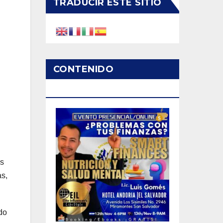
TRADUCIR ESTE SITIO
CONTENIDO
PATROCINADO
es
as,
do