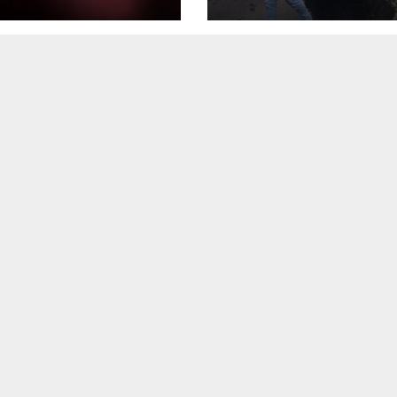
tensa erupción
deja 17 pasajero
l volcán de
heridos en Quic
ego