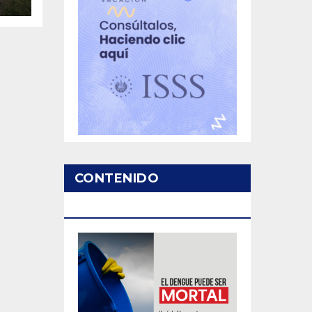
s
hé
CONTENIDO
PATROCINADO