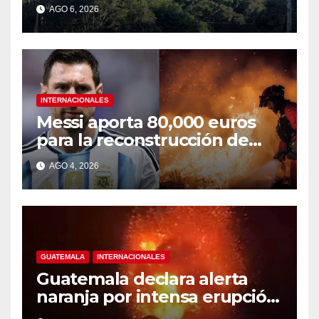
alertas
AGO 6, 2026
INTERNACIONALES
Messi aporta 80,000 euros
para la reconstrucción de
zonas afectadas por incendio
AGO 4, 2026
en Madrid
GUATEMALA
INTERNACIONALES
Guatemala declara alerta
naranja por intensa erupción
del volcán de Fuego