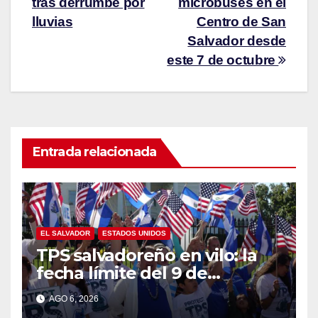
tras derrumbe por
microbuses en el
lluvias
Centro de San
Salvador desde
este 7 de octubre
Entrada relacionada
EL SALVADOR
ESTADOS UNIDOS
TPS salvadoreño en vilo: la
fecha límite del 9 de
septiembre se acerca sin
AGO 6, 2026
respuesta de Washington