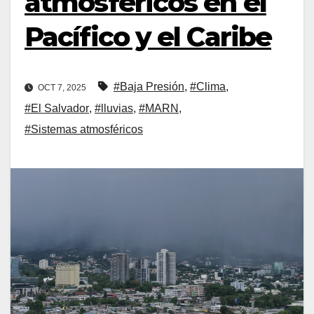
atmosféricos en el
Pacífico y el Caribe
#Baja Presión
,
#Clima
,
OCT 7, 2025
#El Salvador
,
#lluvias
,
#MARN
,
#Sistemas atmosféricos