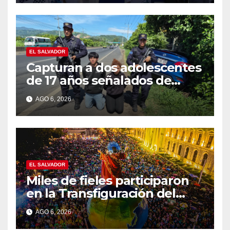
EL SALVADOR
Capturan a dos adolescentes
de 17 años señalados de
intentar formar una pandilla
AGO 6, 2026
en Lourdes
EL SALVADOR
Miles de fieles participaron
en la Transfiguración del
Divino Salvador del Mundo
AGO 6, 2026