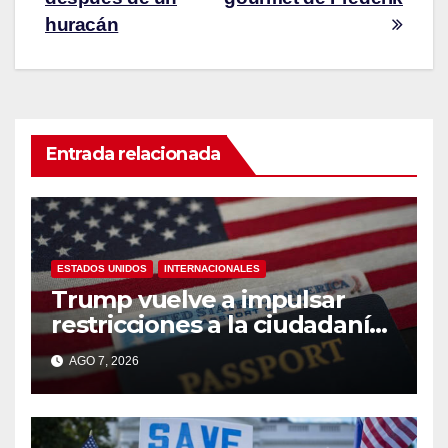
huracán
Entrada relacionada
ESTADOS UNIDOS
INTERNACIONALES
Trump vuelve a impulsar
restricciones a la ciudadanía
por nacimiento
AGO 7, 2026