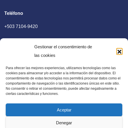
Teléfono
+503 7104-9420
Gestionar el consentimiento de
las cookies
Para ofrecer las mejores experiencias, utilizamos tecnologías como las
E-mail
cookies para almacenar y/o acceder a la información del dispositivo. El
consentimiento de estas tecnologías nos permitirá procesar datos como el
diaadia.redaccion@gmail.com
comportamiento de navegación o las identificaciones únicas en este sitio.
No consentir o retirar el consentimiento, puede afectar negativamente a
ciertas características y funciones.
Aceptar
Periódico Digital en El Salvador, Centroamérica y Estados
Denegar
Unidos. Amplia información verídica.