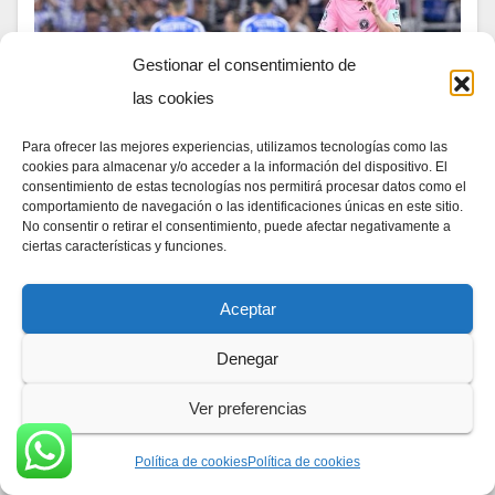
Gestionar el consentimiento de
las cookies
Para ofrecer las mejores experiencias, utilizamos tecnologías como las
cookies para almacenar y/o acceder a la información del dispositivo. El
consentimiento de estas tecnologías nos permitirá procesar datos como el
comportamiento de navegación o las identificaciones únicas en este sitio.
No consentir o retirar el consentimiento, puede afectar negativamente a
ciertas características y funciones.
DEPORTE
El Inter Miami es eliminado de la
Aceptar
Concachampions con una goleada
Denegar
del Monterrey
Ver preferencias
11/04/2024
DIA A DIA NEWS
El primer viaje de Lionel Messi a México para un
Política de cookies
Política de cookies
partido oficial no terminó bien. Brandon Vázquez,